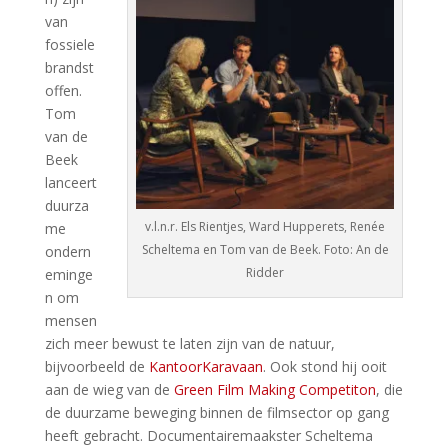
van
fossiele
brandst
offen.
Tom
van de
Beek
lanceert
duurza
v.l.n.r. Els Rientjes, Ward Hupperets, Renée
me
Scheltema en Tom van de Beek. Foto: An de
ondern
Ridder
eminge
n om
mensen
zich meer bewust te laten zijn van de natuur,
bijvoorbeeld de
KantoorKaravaan
. Ook stond hij ooit
aan de wieg van de
Green Film Making Competiton
, die
de duurzame beweging binnen de filmsector op gang
heeft gebracht. Documentairemaakster Scheltema