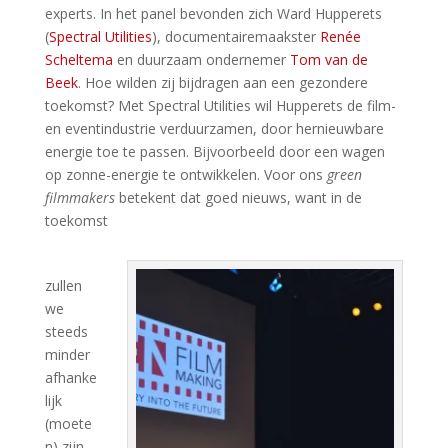
experts. In het panel bevonden zich Ward Hupperets
(
Spectral Utilities
), documentairemaakster
Renée
Scheltema
en duurzaam ondernemer
Tom van de
Beek
. Hoe wilden zij bijdragen aan een gezondere
toekomst? Met Spectral Utilities wil Hupperets de film-
en eventindustrie verduurzamen, door hernieuwbare
energie toe te passen. Bijvoorbeeld door een wagen
op zonne-energie te ontwikkelen. Voor ons
green
filmmakers
betekent dat goed nieuws, want in de
toekomst
zullen
we
steeds
minder
afhanke
lijk
(moete
n) zijn