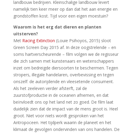
landbouw bedrijven. Kleinschalige landbouw levert
namelijk tien keer meer op dan dat het aan energie en
grondstoffen kost. Tijd voor een eigen moestuin?
Waarom is het erg dat dieren en planten
uitsterven?
Met
Racing Extinction
(Louie Psihoyos, 2015) sloot
Green Screen Day 2015 af. In deze oogstrelende – en
soms hartverscheurende – film volgen we de regisseur
die zich samen met kunstenaars en wetenschappers
inzet om bedreigde diersoorten te beschermen. Tegen
stropers, illegale handelaren, overbevissing en tegen
onszelf: de autorijdende en vleesetende consument.
Als het zeeleven verder afsterft, zal de
zuurstofproductie in de oceanen afnemen, en dat
beïnvloedt ons op het land net zo goed. De film laat
duidelijk zien dat de impact van de mens groot is. Heel
groot. Niet voor niets wordt gesproken van het
Antropoceen. Het tijdperk waarin de planeet en het
klimaat de gevolgen ondervinden van ons handelen. De