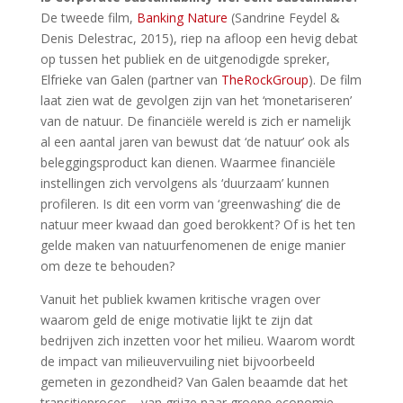
De tweede film,
Banking Nature
(Sandrine Feydel &
Denis Delestrac, 2015), riep na afloop een hevig debat
op tussen het publiek en de uitgenodigde spreker,
Elfrieke van Galen (partner van
TheRockGroup
). De film
laat zien wat de gevolgen zijn van het ‘monetariseren’
van de natuur. De financiële wereld is zich er namelijk
al een aantal jaren van bewust dat ‘de natuur’ ook als
beleggingsproduct kan dienen. Waarmee financiële
instellingen zich vervolgens als ‘duurzaam’ kunnen
profileren. Is dit een vorm van ‘greenwashing’ die de
natuur meer kwaad dan goed berokkent? Of is het ten
gelde maken van natuurfenomenen de enige manier
om deze te behouden?
Vanuit het publiek kwamen kritische vragen over
waarom geld de enige motivatie lijkt te zijn dat
bedrijven zich inzetten voor het milieu. Waarom wordt
de impact van milieuvervuiling niet bijvoorbeeld
gemeten in gezondheid? Van Galen beaamde dat het
transitieproces – van grijze naar groene economie –