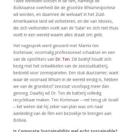
Twee werelden botsen in de film, namelijk de
Boliviaanse overheid die de grootste lithiumexporteur
wil worden, en daarmee de welvaart in het Zuid-
Amerikaanse land wil verbeteren, en die van Moises,
die zich verbonden voelt aan de ‘Salar’ en zich niet thuis
voelt in een wereld waarin alles draait om geld.
Het nagesprek werd gevoerd met Marnix ten
Kortenaar, voormalig professioneel schaatser en een
van de oprichters van
Dr. Ten
. Dit bedrijf houdt zich
bezig met het ontwikkelen van de zeezoutbatterij,
bedoeld voor zonnepanelen. Een stuk duurzamer, want
waar de voorraad lithium in de wereld eindig is, hebben
we van de grondstof ‘zeezout’ voorlopig meer dan
genoeg. Daarbij wil Dr. Ten de batterij volledig
recyclebaar maken. Ten Kortenaar – net terug uit Israël
– liet weten dat hij zeker van plan was om naar
aanleiding van de film een bezoekje te brengen aan
Bolivia.
Is Corporate Sustainability wel echt sustainable?