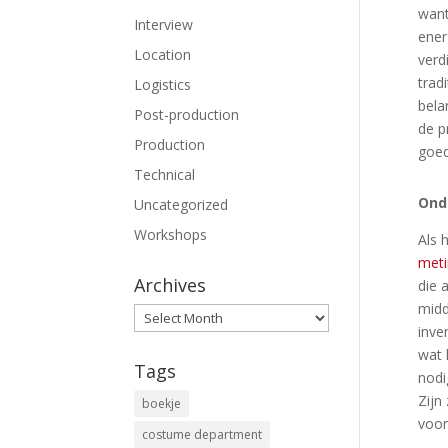
want
Interview
ener
Location
verd
trad
Logistics
bela
Post-production
de p
Production
goed
Technical
Ond
Uncategorized
Workshops
Als 
met
Archives
die 
midd
Archives
inve
wat 
Tags
nodi
Zijn
boekje
voor
costume department