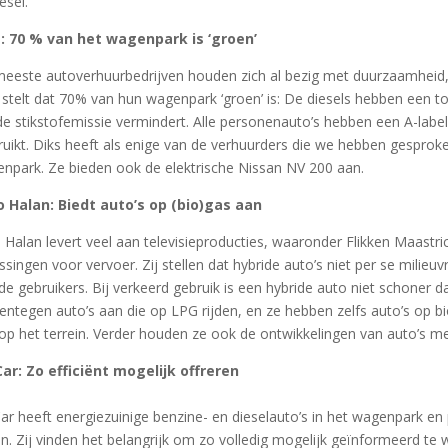
esel.
: 70 % van het wagenpark is ‘groen’
eeste autoverhuurbedrijven houden zich al bezig met duurzaamheid, en 
 stelt dat 70% van hun wagenpark ‘groen’ is: De diesels hebben een 
de stikstofemissie vermindert. Alle personenauto’s hebben een A-lab
ruikt. Diks heeft als enige van de verhuurders die we hebben gesproke
npark. Ze bieden ook de elektrische Nissan NV 200 aan.
 Halan: Biedt auto’s op (bio)gas aan
 Halan levert veel aan televisieproducties, waaronder Flikken Maastr
ssingen voor vervoer. Zij stellen dat hybride auto’s niet per se milieuvr
de gebruikers. Bij verkeerd gebruik is een hybride auto niet schoner d
entegen auto’s aan die op LPG rijden, en ze hebben zelfs auto’s op b
op het terrein. Verder houden ze ook de ontwikkelingen van auto’s m
r: Zo efficiënt mogelijk offreren
r heeft energiezuinige benzine- en dieselauto’s in het wagenpark en 
n. Zij vinden het belangrijk om zo volledig mogelijk geïnformeerd te 