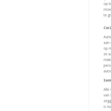
op b
moet
te g
Car
Auto
aan 
op m
ze a
make
pers
auto
Sam
Alle
van 
zegg
is n