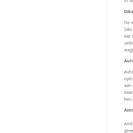
of di
Diks
De m
Diks
dat 
verb
wage
Auto
Auto
oplo
aan 
daar
hen 
AmCa
AmCa
geve