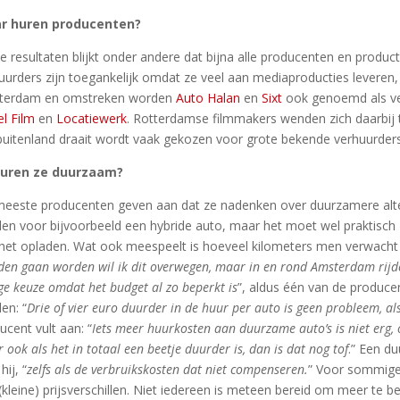
r huren producenten?
de resultaten blijkt onder andere dat bijna alle producenten en product
uurders zijn toegankelijk omdat ze veel aan mediaproducties leveren, 
terdam en omstreken worden
Auto Halan
en
Sixt
ook genoemd als ver
el Film
en
Locatiewerk
. Rotterdamse filmmakers wenden zich daarbij
buitenland draait wordt vaak gekozen voor grote bekende verhuurder
huren ze duurzaam?
eeste producenten geven aan dat ze nadenken over duurzamere alter
len voor bijvoorbeeld een hybride auto, maar het moet wel praktisch zij
het opladen. Wat ook meespeelt is hoeveel kilometers men verwacht t
den gaan worden wil ik dit overwegen, maar in en rond Amsterdam rijden
ige keuze omdat het budget al zo beperkt is
”, aldus één van de produce
en: “
Drie of vier euro duurder in de huur per auto is geen probleem, als 
ucent vult aan: “
Iets meer huurkosten aan duurzame auto’s is niet erg,
 ook als het in totaal een beetje duurder is, dan is dat nog tof
.” Een d
hij, “
zelfs als de verbruikskosten dat niet compenseren.
” Voor sommige
(kleine) prijsverschillen. Niet iedereen is meteen bereid om meer te b