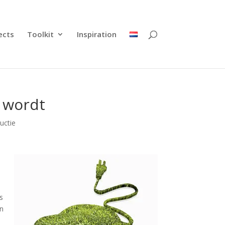
ects
Toolkit
Inspiration
 wordt
uctie
s
én