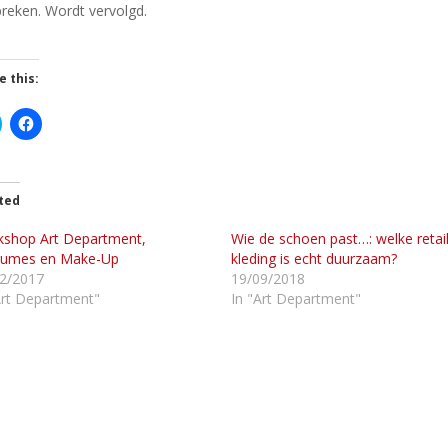
preken. Wordt vervolgd.
e this:
C
C
l
i
c
c
k
k
t
o
o
ted
s
s
h
h
shop Art Department,
a
a
Wie de schoen past…: welke retai
r
tumes en Make-Up
kleding is echt duurzaam?
e
e
o
o
2/2017
19/09/2018
n
n
Art Department"
In "Art Department"
T
F
w
a
c
e
b
e
o
o
k
O
(
p
O
e
p
n
e