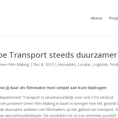
About
Proj
oe Transport steeds duurzamer
reen Film Making
|
Dec 8, 2015
|
Innovaties
,
Locatie
,
Logistiek
,
Prod
oe jij daar als filmmaker heel simpel aan kunt bijdragen
departement ‘Transport’ is verantwoordelijk voor veel CO2-uitstoot.
om probeert Green Film Making in kaart te brengen hoe het gesteld i
de duurzame ambities van filmmakers op het gebied van transport, 
van autoverhuurbedrijven. De resultaten tot nu toe stemmen positief,