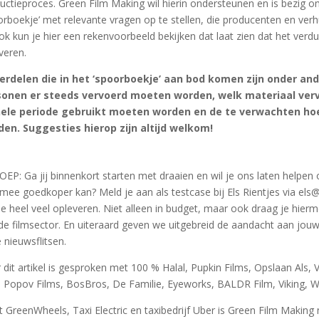
uctieproces. Green Film Making wil hierin ondersteunen en is bezig 
orboekje’ met relevante vragen op te stellen, die producenten en verh
Ook kun je hier een rekenvoorbeeld bekijken dat laat zien dat het ver
veren.
rdelen die in het ‘spoorboekje’ aan bod komen zijn onder and
sonen er steeds vervoerd moeten worden, welk materiaal ver
hele periode gebruikt moeten worden en de te verwachten ho
en. Suggesties hierop zijn altijd welkom!
EP: Ga jij binnenkort starten met draaien en wil je ons laten helpen 
mee goedkoper kan? Meld je aan als testcase bij Els Rientjes via els
je heel veel opleveren. Niet alleen in budget, maar ook draag je hier
de filmsector. En uiteraard geven we uitgebreid de aandacht aan jou
 nieuwsflitsen.
 dit artikel is gesproken met 100 % Halal, Pupkin Films, Opslaan Al
, Popov Films, BosBros, De Familie, Eyeworks, BALDR Film, Viking, W
 GreenWheels, Taxi Electric en taxibedrijf Uber is Green Film Makin