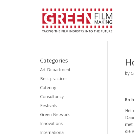
H
Categories
Art Department
by
G
Best practices
Catering
Consultancy
En h
Festivals
Het 
Green Network
Daar
Innovations
met 
die 
International