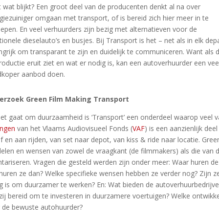
 wat blijkt? Een groot deel van de producenten denkt al na over
giezuiniger omgaan met transport, of is bereid zich hier meer in te
iepen. En veel verhuurders zijn bezig met alternatieven voor de
itionele dieselauto’s en busjes. Bij Transport is het – net als in el
ngrijk om transparant te zijn en duidelijk te communiceren. Want als 
roductie eruit ziet en wat er nodig is, kan een autoverhuurder een vee
koper aanbod doen.
erzoek Green Film Making Transport
het gaat om duurzaamheid is ‘Transport’ een onderdeel waarop veel val
ingen
van het Vlaams Audiovisueel Fonds (
VAF
) is een aanzienlijk dee
af en aan rijden, van set naar depot, van kiss & ride naar locatie. G
elen en wensen van zowel de vraagkant (de filmmakers) als die van 
ntariseren. Vragen die gesteld werden zijn onder meer: Waar huren d
huren ze dan? Welke specifieke wensen hebben ze verder nog? Zijn z
g is om duurzamer te werken? En: Wat bieden de autoverhuurbedrijv
 zij bereid om te investeren in duurzamere voertuigen? Welke ontwikkeli
 de bewuste autohuurder?