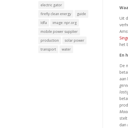
electric gator
Waa
firefly clean energy
guide
Uit 
Idfa
image: npr.org
verh
Ams
mobile power supplier
Sing
production
solar power
het 
transport
water
En 
De m
beta
aan 
gere
last
betal
prod
Maar
stelt 
dan 