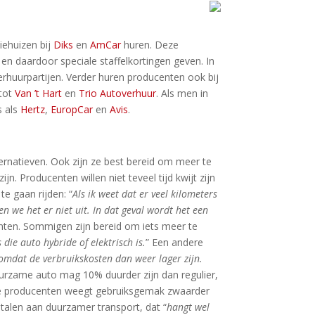
iehuizen bij
Diks
en
AmCar
huren. Deze
en daardoor speciale staffelkortingen geven. In
huurpartijen. Verder huren producenten ook bij
 tot
Van ’t Hart
en
Trio Autoverhuur
. Als men in
s als
Hertz
,
EuropCar
en
Avis
.
natieven. Ook zijn ze best bereid om meer te
n. Producenten willen niet teveel tijd kwijt zijn
e gaan rijden: “
Als ik weet dat er veel kilometers
 we het er niet uit. In dat geval wordt het een
nten. Sommigen zijn bereid om iets meer te
die auto hybride of elektrisch is.
” Een andere
 omdat de verbruikskosten dan weer lager zijn.
uurzame auto mag 10% duurder zijn dan regulier,
 producenten weegt gebruiksgemak zwaarder
etalen aan duurzamer transport, dat “
hangt wel