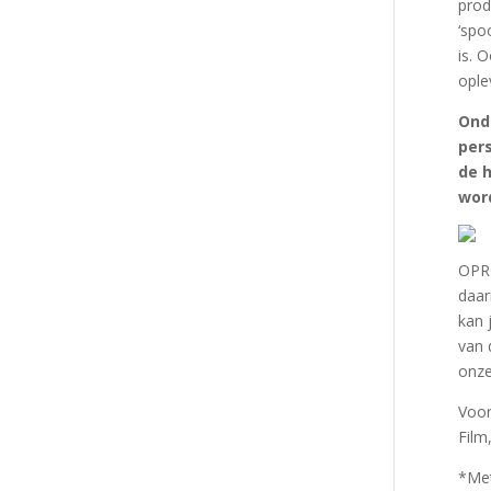
prod
‘spo
is. 
ople
Onde
per
de 
word
OPRO
daar
kan 
van 
onze
Voor
Film
*Met