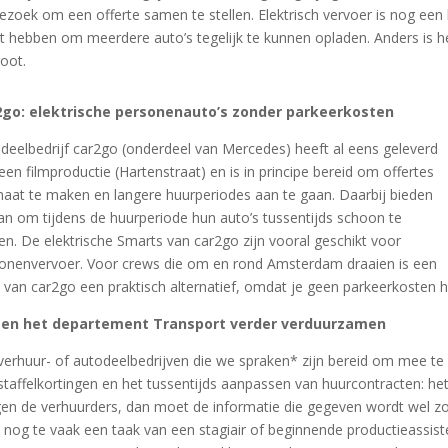
ezoek om een offerte samen te stellen. Elektrisch vervoer is nog een 
 hebben om meerdere auto’s tegelijk te kunnen opladen. Anders is het
root.
2go: elektrische personenauto’s zonder parkeerkosten
deelbedrijf car2go (onderdeel van Mercedes) heeft al eens geleverd
een filmproductie (Hartenstraat) en is in principe bereid om offertes
aat te maken en langere huurperiodes aan te gaan. Daarbij bieden
an om tijdens de huurperiode hun auto’s tussentijds schoon te
n. De elektrische Smarts van car2go zijn vooral geschikt voor
onenvervoer. Voor crews die om en rond Amsterdam draaien is een
 van car2go een praktisch alternatief, omdat je geen parkeerkosten h
en het departement Transport verder verduurzamen
 verhuur- of autodeelbedrijven die we spraken* zijn bereid om mee t
staffelkortingen en het tussentijds aanpassen van huurcontracten: he
en de verhuurders, dan moet de informatie die gegeven wordt wel zo v
u nog te vaak een taak van een stagiair of beginnende productieassiste