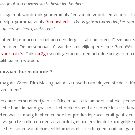
beetje af van hoeveel we te besteden hebben.
”
uiksgemak wordt ook genoemd als één van de voordelen voor het 
deelprogramma, zoals
Greenwheels
: “
Dat is gebruiksvriendelijker dan
t op een ver bedrijventerrein.
”
chillende producenten hebben een dergelijk abonnement. Deze auto’
personen. De personenauto’s van het landelijk opererende GreenWhee
l voor auto’s
. Ook
car2go
wordt genoemd, een autodeelprogramma me
uikt kunnen worden.
duurzaam huren duurder?
raag die Green Film Making aan de autoverhuurbedrijven stelde is: 
 veel meer?
ens autoverhuurbedrijven als Diks en Auto Halan hoeft dat niet per se 
ciëntie hand in hand gaat met het maken van duurzamere keuzes. Maa
ellen wat ze nodig hebben en hoe het productieproces eruit gaat zien.
te vragen te stellen en een zo voordelig én milieuvriendelijk mogelijke
 je berekenen vanaf hoeveel kilometer elektrisch rijden rendabel gaa