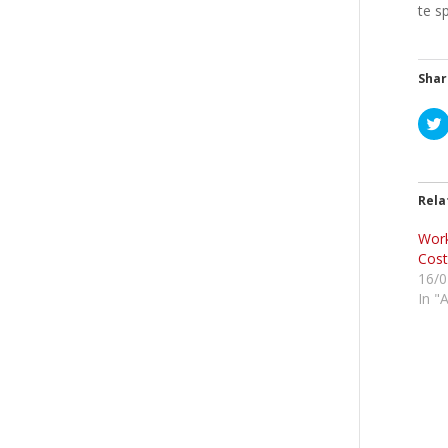
te s
Shar
l
i
t
Rela
Work
r
Cos
16/0
In "
i
t
t
r
(