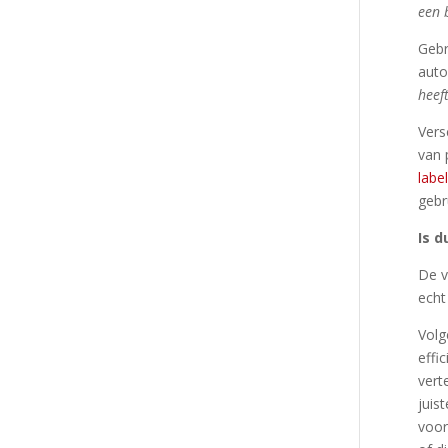
een 
Gebr
auto
heef
Vers
van 
labe
gebr
Is 
De v
echt
Volg
effi
vert
juis
voor