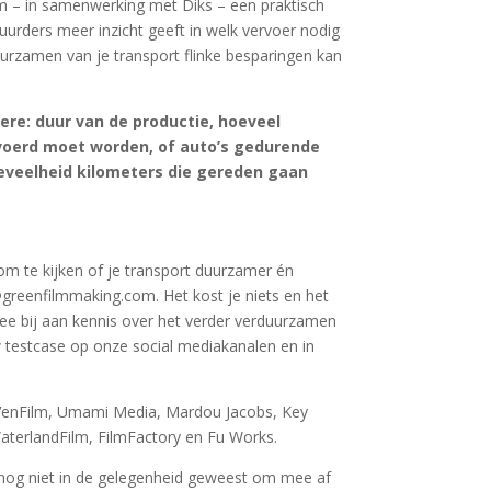
om – in samenwerking met Diks – een praktisch
uurders meer inzicht geeft in welk vervoer nodig
duurzamen van je transport flinke besparingen kan
ere: duur van de productie, hoeveel
voerd moet worden, of auto’s gedurende
eveelheid kilometers die gereden gaan
om te kijken of je transport duurzamer én
@greenfilmmaking.com. Het kost je niets en het
mee bij aan kennis over het verder verduurzamen
w testcase op onze social mediakanalen en in
s, VenFilm, Umami Media, Mardou Jacobs, Key
aterlandFilm, FilmFactory en Fu Works.
g nog niet in de gelegenheid geweest om mee af