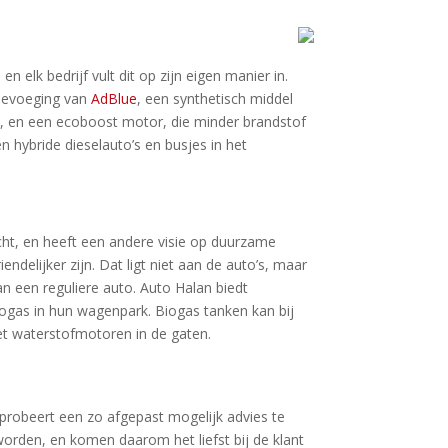
elk bedrijf vult dit op zijn eigen manier in.
toevoeging van
AdBlue
, een synthetisch middel
el, en een ecoboost motor, die minder brandstof
n hybride dieselauto’s en busjes in het
icht, en heeft een andere visie op duurzame
iendelijker zijn. Dat ligt niet aan de auto’s, maar
an een reguliere auto. Auto Halan biedt
iogas in hun wagenpark. Biogas tanken kan bij
et waterstofmotoren in de gaten.
probeert een zo afgepast mogelijk advies te
worden, en komen daarom het liefst bij de klant