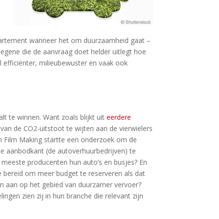
k departement wanneer het om duurzaamheid gaat –
degene die de aanvraag doet helder uitlegt hoe
l efficiënter, milieubewuster en vaak ook
t te winnen. Want zoals blijkt uit
eerdere
l van de CO2-uitstoot te wijten aan de vierwielers
reen Film Making startte een onderzoek om de
de aanbodkant (de autoverhuurbedrijven) te
e meeste producenten hun auto’s en busjes? En
e bereid om meer budget te reserveren als dat
en aan op het gebied van duurzamer vervoer?
ngen zien zij in hun branche die relevant zijn